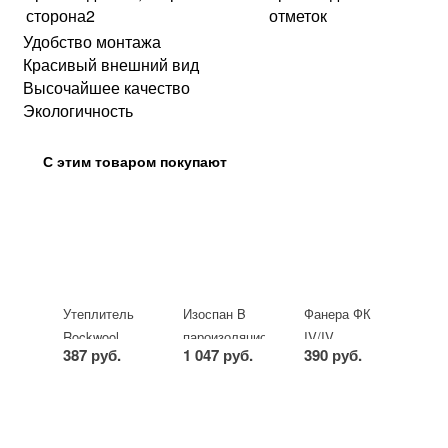
сторона2
отметок
Удобство монтажа
Красивый внешний вид
Высочайшее качество
Экологичность
С этим товаром покупают
Утеплитель
Изоспан B
Фанера ФК
Rockwool
пароизоляционная
IV/IV
387 руб.
1 047 руб.
390 руб.
Лайт Баттс
пленка 70
8х1525х1525мм
Скандик
m2
-
+
упак
-
+
рулон
-
+
лист
50 х 800 х 600 мм
(12 плит)