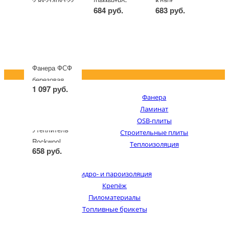
2.8х2140х1220мм
(цементно-
Knauf
130 руб.
684 руб.
683 руб.
стружечная
ТеплоКНАУФ
плита)
Для
-
+
лист
-
+
лист
-
+
упак
8х3200х1250мм
Коттеджа
50 х 1230 х 610 мм
(16 плит)
Фанера ФСФ
березовая
1 097 руб.
III/IV
Фанера
9х2440х1220мм
-
+
лист
Ламинат
OSB-плиты
Утеплитель
Строительные плиты
Rockwool
Теплоизоляция
658 руб.
Акустик
Баттс
-
+
упак
Гидро- и пароизоляция
50 х 1000 х 600 мм
Крепёж
(10 плит)
Пиломатериалы
Топливные брикеты