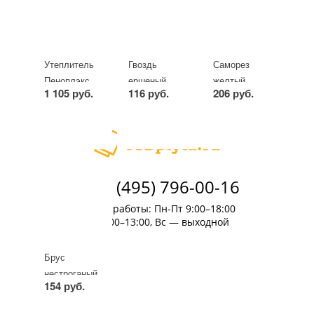
Доставка
Контакты
Статьи
Утеплитель
Гвоздь
Саморез
Оптовикам
Пеноплэкс
ершеный
желтый
1 105 руб.
116 руб.
206 руб.
Комфорт 50
оцинкованный
оцинкованный
х 600 х
2.5х50мм
3.5х50мм
-
+
упак
-
+
кг
-
+
кг
1200мм (7
плит)
+7 (495) 796-00-16
Время работы: Пн-Пт 9:00–18:00
Сб 9:00–13:00, Вс — выходной
Брус
нестроганый
154 руб.
50х50х6000
мм
-
+
шт