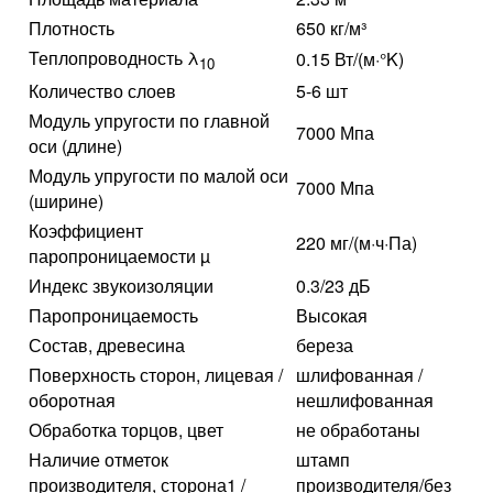
Плотность
650 кг/м³
Теплопроводность λ
0.15 Вт/(м·°K)
10
Количество слоев
5-6 шт
Модуль упругости по главной
7000 Мпа
оси (длине)
Модуль упругости по малой оси
7000 Мпа
(ширине)
Коэффициент
220 мг/(м·ч·Па)
паропроницаемости µ
Индекс звукоизоляции
0.3/23 дБ
Паропроницаемость
Высокая
Состав, древесина
береза
Поверхность сторон, лицевая /
шлифованная /
оборотная
нешлифованная
Обработка торцов, цвет
не обработаны
Наличие отметок
штамп
производителя, сторона1 /
производителя/без