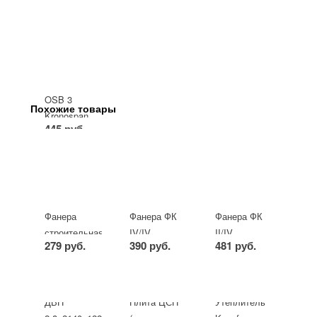
OSB 3
Похожие товары
Kronospan
445 руб.
(Кроношпан)
9х2440х1220мм
-
+
лист
Фанера
Фанера ФК
Фанера ФК
строительная
IV/IV
II/IV
279 руб.
390 руб.
481 руб.
ФК
8х1525х1525мм
8х1525х1525мм
8х1525х1525мм
-
+
лист
-
+
лист
-
+
лист
ДВП
Плита ЦСП
Утеплитель