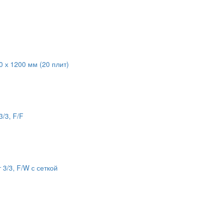
 х 1200 мм (20 плит)
/3, F/F
3/3, F/W с сеткой