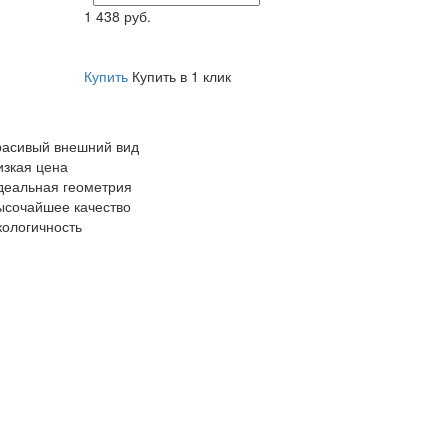
1 438 руб.
Купить
Купить в 1 клик
расивый внешний вид
изкая цена
деальная геометрия
ысочайшее качество
кологичность