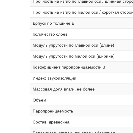
Прочность на изгиб по главной оси / длинная стор
Прочность на изгиб по малой оси / короткая сторо
Допуск по толщине ±
Количество слоев
Модуль упругости по главной оси (длине)
Модуль упругости по малой оси (ширине)
Коэффициент паропроницаемости µ
Индекс звукоизоляции
Массовая доля влаги, не более
Объем
Паропроницаемость
Состав, древесина
Поверхность сторон, лицевая / оборотная