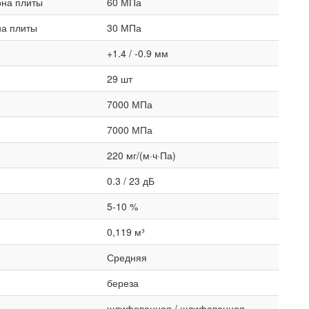
она плиты
60 МПа
на плиты
30 МПа
+1.4 / -0.9 мм
29 шт
7000 МПа
7000 МПа
220 мг/(м·ч·Па)
0.3 / 23 дБ
5-10 %
0,119 м³
Средняя
береза
шлифованная / шлифованная