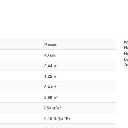
К
Россия
Н
И
40 мм
В
Э
2,44 м
1,22 м
8.4 шт
2.98 м²
650 кг/м³
0.15 Вт/(м·°K)