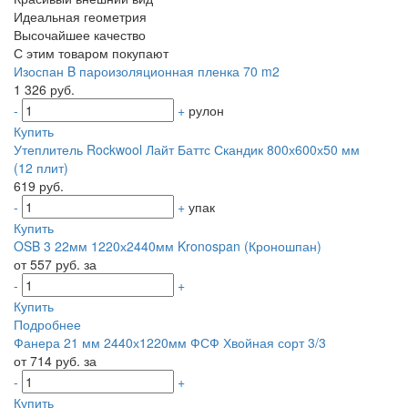
Идеальная геометрия
Высочайшее качество
С этим товаром покупают
Изоспан B пароизоляционная пленка 70 m2
1 326 руб.
-
+
рулон
Купить
Утеплитель Rockwool Лайт Баттс Скандик 800х600х50 мм
(12 плит)
619 руб.
-
+
упак
Купить
OSB 3 22мм 1220х2440мм Kronospan (Кроношпан)
от 557 руб. за
-
+
Купить
Подробнее
Фанера 21 мм 2440х1220мм ФСФ Хвойная сорт 3/3
от 714 руб. за
-
+
Купить