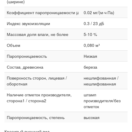
(ширине)
Коэффициент паропроницаемости µ
0.02 мг/(м·ч·Па)
Индекс звукоизоляции
0.3 / 23 дБ
Массовая доля влаги, не более
5-10 %
Объем
0,080 м³
Паропроницаемость
Низкая
Состав, древесина
береза
Поверхность сторон, лицевая /
нешлифованная /
оборотная
нешлифованная
Наличие отметок производителя,
штамп
сторона1 / сторона2
производителя/без
отметок
Паропроницаемость, степень
высокая
Красивый внешний вид