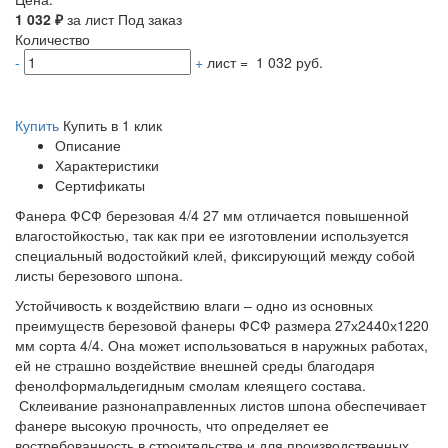
1 032
₽
за лист
Под заказ
Количество
-
+
лист
=
1 032 руб.
Купить
Купить в 1 клик
Описание
Характеристики
Сертификаты
Фанера ФСФ березовая 4/4 27 мм отличается повышенной
влагостойкостью, так как при ее изготовлении используется
специальный водостойкий клей, фиксирующий между собой
листы березового шпона.
Устойчивость к воздействию влаги – одно из основных
преимуществ березовой фанеры ФСФ размера 27х2440х1220
мм сорта 4/4. Она может использоваться в наружных работах,
ей не страшно воздействие внешней среды благодаря
фенолформальдегидным смолам клеящего состава.
Склеивание разнонаправленных листов шпона обеспечивает
фанере высокую прочность, что определяет ее
востребованность в строительстве и для производственных