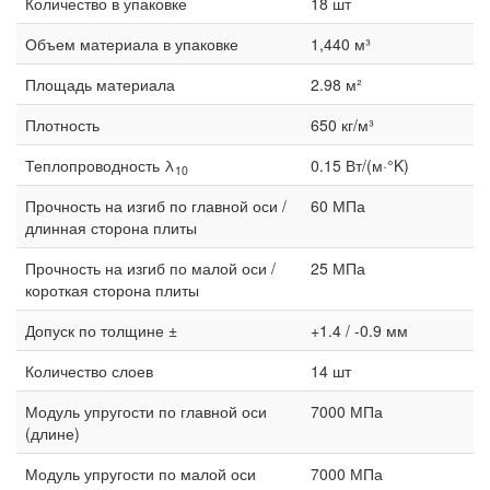
Количество в упаковке
18 шт
Объем материала в упаковке
1,440 м³
Площадь материала
2.98 м²
Плотность
650 кг/м³
Теплопроводность λ
0.15 Вт/(м·°K)
10
Прочность на изгиб по главной оси /
60 МПа
длинная сторона плиты
Прочность на изгиб по малой оси /
25 МПа
короткая сторона плиты
Допуск по толщине ±
+1.4 / -0.9 мм
Количество слоев
14 шт
Модуль упругости по главной оси
7000 МПа
(длине)
Модуль упругости по малой оси
7000 МПа