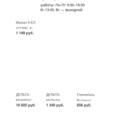
Время работы: Пн-Пт 9:00–18:00
Сб 9:00–13:00, Вс — выходной
Икопал К-ЕЛ
(ICOPAL K-
1 149 руб.
EL) ковер
подкладочный
-
+
рулон
15м х
1000мм
ДЕЛЬТА-
ДЕЛЬТА-
Утеплитель
РЕФЛЕКС
МУЛЬТИ-
Rockwool
10 602 руб.
1 240 руб.
658 руб.
(Delta-
БАНД М 60
Акустик
REFLEX)
(DELTA-
Баттс