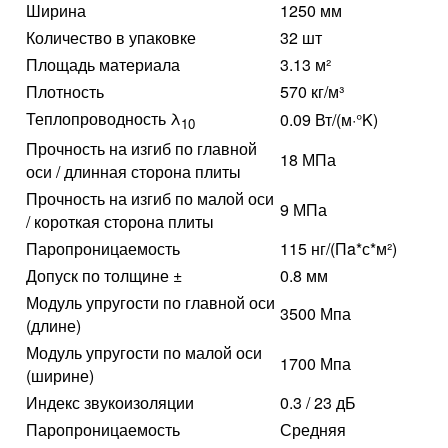
Ширина
1250 мм
Количество в упаковке
32 шт
Площадь материала
3.13 м²
Плотность
570 кг/м³
Теплопроводность λ
0.09 Вт/(м·°K)
10
Прочность на изгиб по главной
18 МПа
оси / длинная сторона плиты
Прочность на изгиб по малой оси
9 МПа
/ короткая сторона плиты
Паропроницаемость
115 нг/(Пa*с*м²)
Допуск по толщине ±
0.8 мм
Модуль упругости по главной оси
3500 Мпа
(длине)
Модуль упругости по малой оси
1700 Мпа
(ширине)
Индекс звукоизоляции
0.3 / 23 дБ
Паропроницаемость
Средняя