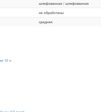
шлифованная / шлифованная
не обработаны
средняя
ая 10 л
0 мм (12 плит)