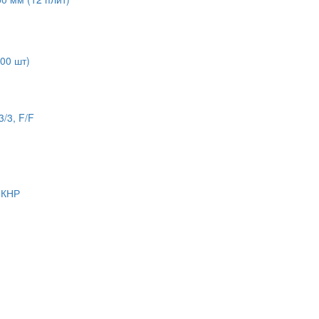
00 шт)
/3, F/F
 КНР