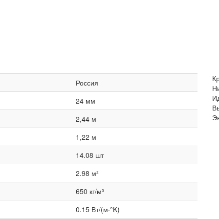
К
Россия
Н
И
24 мм
В
Э
2,44 м
1,22 м
14.08 шт
2.98 м²
650 кг/м³
0.15 Вт/(м·°K)