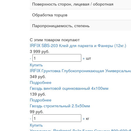
Поверхность сторон, лицевая / оборотная
Обработка торцов
Паропроницаемость, степень
С этим товаром покупают
IRFIX SBS-203 Клей для паркета и Фанеры (12кг.)
3 999 руб.
-
+
шт
Купить
IRFIX Грунтовка Глубокопроникающая Универсальн
349 руб.
Подробнее
Гвоздь винтовой оцинкованный 4х100мм
139 руб.
Подробнее
Гвоздь строительный 2.5х50мм
99 руб.
-
+
кг
Купить
Утеплитель Rockwool Лайт Баттс Скандик 800х600х5