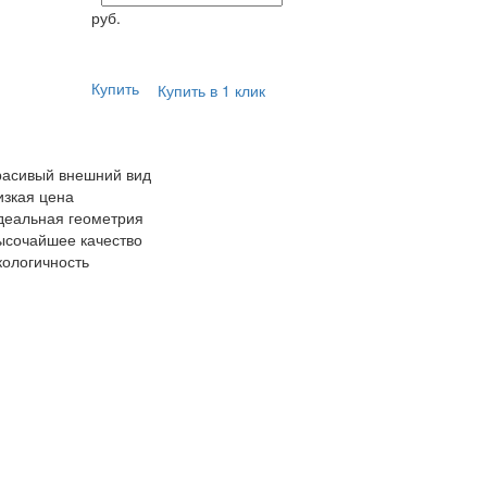
руб.
Купить
Купить в 1 клик
расивый внешний вид
изкая цена
деальная геометрия
ысочайшее качество
кологичность