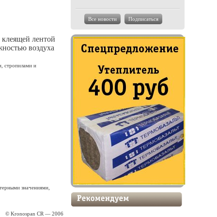
Все новости
Подписаться
й клеящей лентой
жностью воздуха
, стропилами и
ктерными значениями,
© Kronospan CR — 2006