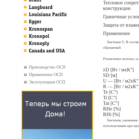
Тепловое сопро
конструкции
Граничные усло
Защита от влаж
Применение
Значения U, R соответ
обрешеткой.
Разъяснение величин, и
Производство ОСП
λD [Вт / мxК°]
Применение ОСП
SD [м]
U — [Вт / м2xК°
Эксплуатация ОСП
R — [Вт / м2xК°
Te [C°)
Ti [C°]
Tai [C°]
RHe [%]
RHi [%]
Значения, указанные в
используемыми при про