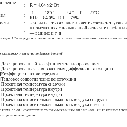
тивление
:
R = 4,04 м2/ Вт
Те = — 18°С Тi = 24°С Tai = 25°С
вия
:
RHe = 84,0% RHi = 75%
ности
:
зазоры на стыках плит заклеить соответствующе
в помещениях с повышенной относительной вла
:
— ванные и т. п.
ствуют 10% деградации теплоизоляционного слоя систематическими тепловыми мостиками
спользованных в описании отдельных деталей.
Декларированный коэффициент теплопроводности
Декларированная эквивалентная диффузионная толщина
]
Коэффициент теплопередачи
]
Тепловое сопротивление конструкции
Проектная температура снаружи
Проектная температура внутри
Проектная температура внутри
Проектная относительная влажность воздуха снаружи
Проектная относительная влажность воздуха внутри
 норме EN 300, соответствуют требуемым значениям для плит OSB. Они не являются хара
ектировании конструкций.