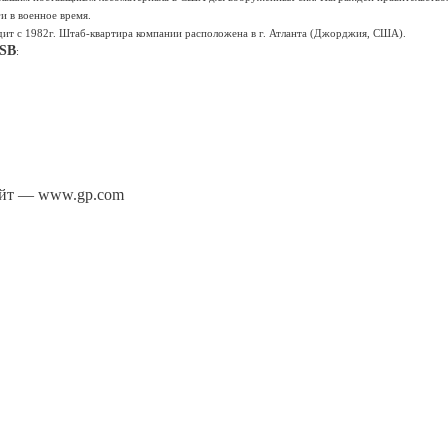
ги в военное время.
ит с 1982г. Штаб-квартира компании расположена в г. Атланта (Джорджия, США).
SB
:
йт — www.gp.com