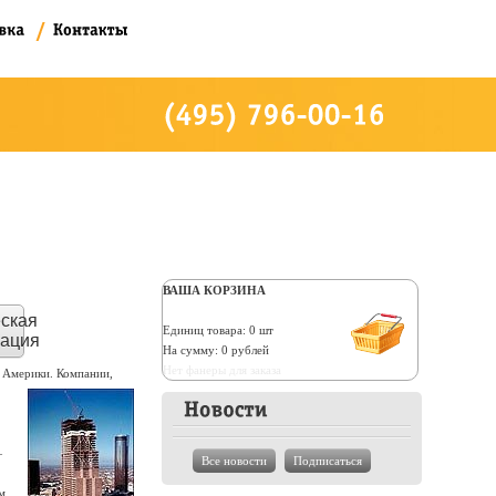
ВАША КОРЗИНА
ская
Единиц товара: 0 шт
ация
На сумму: 0 рублей
Нет фанеры для заказа
 Америки. Компании,
—
Все новости
Подписаться
м