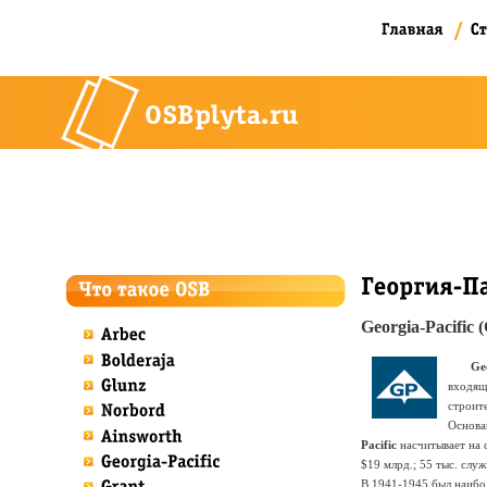
Georgia-Pacific 
Ge
входящ
строит
Основа
Pacific
насчитывает на
$19 млрд.; 55 тыс. слу
В 1941-1945 был наибо