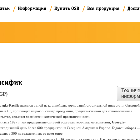
Техниче
(GP)
информ
orgia-Pacific
является одной из крупнейших корпораций строительной индустрии Северной
ие в GP,
производят широкий спектр продукции, предназначенной для использования в
ельстве, сельском хозяйстве и химической промышленности.
нная в 1927 г. как предприятие оптовой торговли лесо-пиломатериалами,
Georgia-
 сегодняшний день более 600 предприятий в Северной Америке и Европе. Годовой оборот 
жащих в 300 подразделениях во всем мире.
льшим поставщиком лесоматериала в США для вооруженных сил. Награжден правительство