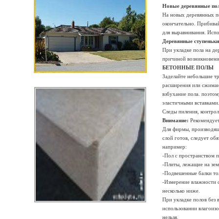
Новые деревянные п
На новых деревянных по
окончательно. Прибивай
для выравнивания. Исп
Деревянные ступеньки
При укладке пола на де
причиной возникновени
БЕТОННЫЕ ПОЛЫ
Заделайте небольшие т
расширения или сжимани
взбухание пола. поэтом
эластичными вставками
Следы пиления, контро
Внимание:
Рекомендует
Для фирмы, производяще
слой готов, следует об
например:
-Пол с пространством 
-Плиты, лежащие на зе
-Подвешенные балки то
-Измерение влажности с
несколько ниже.
При укладке полов без 
использовании влагоиз
нельзя.