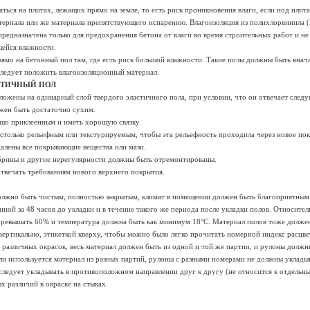
аться на плитах, лежащих прямо на земле, то есть риск проникновения влаги, если под плит
териала или же материала препятствующего испарению. Влагоизоляция из полихлорвинила 
 предназначена только для предохранения бетона от влаги во время строительных работ и не
ейся влажности.
рямо на бетонный пол там, где есть риск большой влажности. Такие полы должны быть вна
следует положить влагоизоляционный материал.
СТИЧНЫЙ ПОЛ
ложены на одинарный слой твердого эластичного пола, при условии, что он отвечает след
жен быть достаточно сухим.
шо приклеенным и иметь хорошую связку.
астолько рельефным или текстурируемым, чтобы эта рельефность проходила через новое по
далены все покрывающие вещества или мази.
убрины и другие нерегулярности должны быть отремонтированы.
твечать требованиям нового верхнего покрытия.
олжно быть чистым, полностью закрытым, климат в помещении должен быть благоприятным
ной за 48 часов до укладки и в течение такого же периода после укладки полов. Относител
ревышать 60% и температура должна быть как минимум 18°С. Материал полов тоже должен
ертикально, этикеткой кверху, чтобы можно было легко прочитать номерной индекс расцвет
 различных окрасок, весь материал должен быть из одной и той же партии, и рулоны должн
и используется материал из разных партий, рулоны с разными номерами не должны уклады
следует укладывать в противоположном направлении друг к другу (не относится к отдельн
х различий в окраске на стыках.