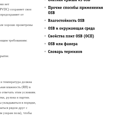
ами нет
(PVDC) сохраняет свои
 предохраняет от
чале хорошо проветрены
ующим требованиям:
крытие.
 и температура должна
ьная влажность (RH) в
 отвечать этим условиям.
ки, рулона и партии.
ы укладываться в порядке,
ваться рядом друг с
ым узорам пола), чтобы