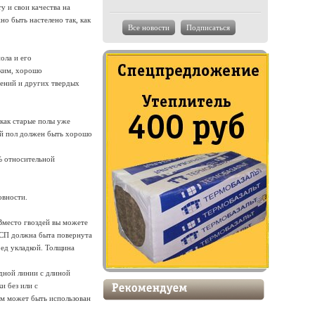
у и свои качества на
о быть настелено так, как
Все новости
Подписаться
ола и его
пким, хорошо
дений и других твердых
 как старые полы уже
ый пол должен быть хорошо
% относительной
овности.
Вместо гвоздей вы можете
ДСП должна быта повернута
ред укладкой. Толщина
дной линии с длиной
и без или с
ом может быть использован