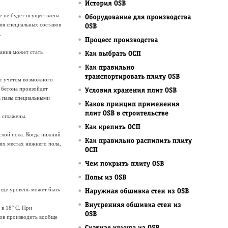
е не будет осуществлена
ия специальных составов
.
хания может стать
 с учетом возможного
 бетона произойдет
ь пазы специальными
 сглажены.
слой пола. Когда нижний
их местах нижнего пола,
. где уровень может быть
 в 18° С. При
лов производить вообще