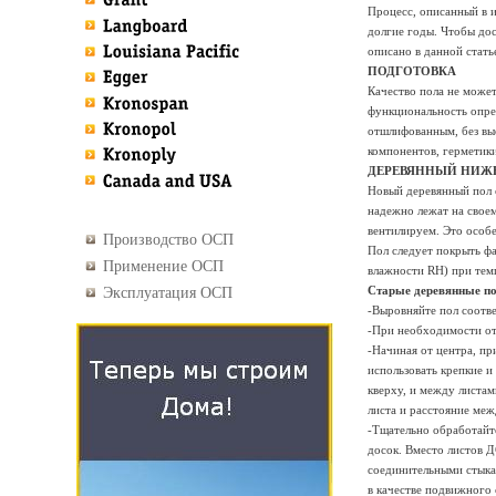
Процесс, описанный в и
долгие годы. Чтобы дос
описано в данной стать
ПОДГОТОВКА
Качество пола не может
функциональность опре
отшлифованным, без выс
компонентов, герметики
ДЕРЕВЯННЫЙ НИЖ
Новый деревянный пол о
надежно лежат на свое
вентилируем. Это особе
Производство ОСП
Пол следует покрыть ф
Применение ОСП
влажности RH) при тем
Старые деревянные 
Эксплуатация ОСП
-Выровняйте пол соотв
-При необходимости о
-Начиная от центра, пр
использовать крепкие и
кверху, и между листам
листа и расстояние меж
-Тщательно обработайт
досок. Вместо листов 
соединительными стыка
в качестве подвижного 