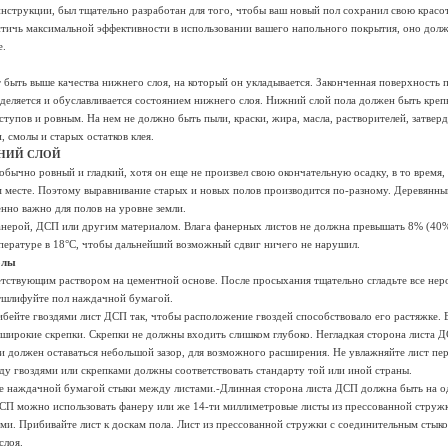
нструкции, был тщательно разработан для того, чтобы ваш новый пол сохранил свою красот
тичь максимальной эффективности в использовании вашего напольного покрытия, оно должн
е.
 быть выше качества нижнего слоя, на который он укладывается. Законченная поверхность п
деляется и обуславливается состоянием нижнего слоя. Нижний слой пола должен быть кре
тупов и ровным. На нем не должно быть пыли, краски, жира, масла, растворителей, затвер
, смолы и старых остатков клея.
НИЙ СЛОЙ
бычно ровный и гладкий, хотя он еще не произвел свою окончательную осадку, в то время,
м месте. Поэтому выравнивание старых и новых полов производится по-разному. Деревянн
нно важно для полов на уровне земли.
анерой, ДСП или другим материалом. Влага фанерных листов не должна превышать 8% (40
пературе в 18°С, чтобы дальнейший возможный сдвиг ничего не нарушил.
полы
етствующим раствором на цементной основе. После просыхания тщательно сгладьте все нер
тшлифуйте пол наждачной бумагой.
ибейте гвоздями лист ДСП так, чтобы расположение гвоздей способствовало его растяжке. 
 широкие скрепки. Скрепки не должны входить слишком глубоко. Негладкая сторона листа 
и должен оставаться небольшой зазор, для возможного расширения. Не увлажняйте лист пе
ду гвоздями или скрепками должны соответствовать стандарту той или иной страны.
е наждачной бумагой стыки между листами.-Длинная сторона листа ДСП должна быть на о
ДСП можно использовать фанеру или же 14-ти миллиметровые листы из прессованной стружк
ми. Прибивайте лист к доскам пола. Лист из прессованной стружки с соединительным стык
слоя.