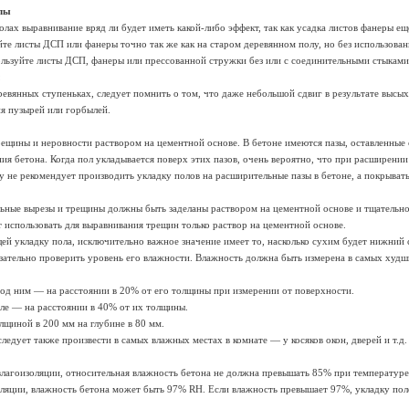
олы
лах выравнивание вряд ли будет иметь какой-либо эффект, так как усадка листов фанеры ещ
те листы ДСП или фанеры точно так же как на старом деревянном полу, но без использован
ользуйте листы ДСП, фанеры или прессованной стружки без или с соединительными стыками
ревянных ступеньках, следует помнить о том, что даже небольшой сдвиг в результате высы
я пузырей или горбылей.
рещины и неровности раствором на цементной основе. В бетоне имеются пазы, оставленные
я бетона. Когда пол укладывается поверх этих пазов, очень вероятно, что при расширении
у не рекомендует производить укладку полов на расширительные пазы в бетоне, а покрыват
.
льные вырезы и трещины должны быть заделаны раствором на цементной основе и тщательно
 использовать для выравнивания трещин только раствор на цементной основе.
й укладку пола, исключительно важное значение имеет то, насколько сухим будет нижний 
язательно проверить уровень его влажности. Влажность должна быть измерена в самых худш
под ним — на расстоянии в 20% от его толщины при измерении от поверхности.
мле — на расстоянии в 40% от их толщины.
лщиной в 200 мм на глубине в 80 мм.
ледует также произвести в самых влажных местах в комнате — у косяков окон, дверей и т.д
влагоизоляции, относительная влажность бетона не должна превышать 85% при температуре
оляции, влажность бетона может быть 97% RH. Если влажность превышает 97%, укладку по