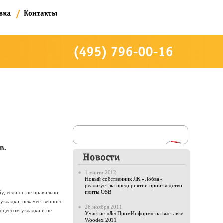
в.
1 марта 2012
Новый собственник ЛК «Лобва»
реализует на предприятии производство
плиты OSB
у, если он не правильно
укладки, некачественного
26 ноября 2011
оцессом укладки и не
Участие «ЛесПромИнформ» на выставке
Woodex 2011