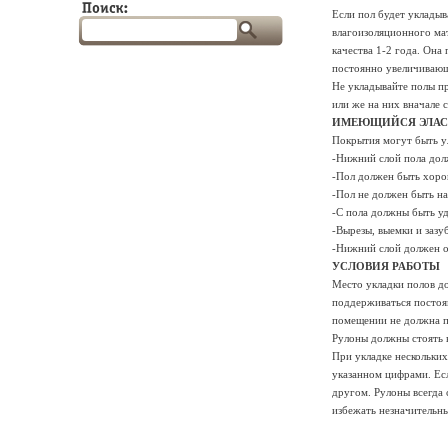
Если пол будет укладыв
влагоизоляционного ма
качества 1-2 года. Она
постоянно увеличивающ
Не укладывайте полы п
или же на них вначале 
ИМЕЮЩИЙСЯ ЭЛА
Покрытия могут быть у
-Нижний слой пола дол
-Пол должен быть хоро
-Пол не должен быть н
-С пола должны быть у
-Вырезы, выемки и заз
-Нижний слой должен о
УСЛОВИЯ РАБОТЫ
Место укладки полов д
поддерживаться постоян
помещении не должна п
Рулоны должны стоять в
При укладке нескольких
указанном цифрами. Есл
другом. Рулоны всегда 
избежать незначительны