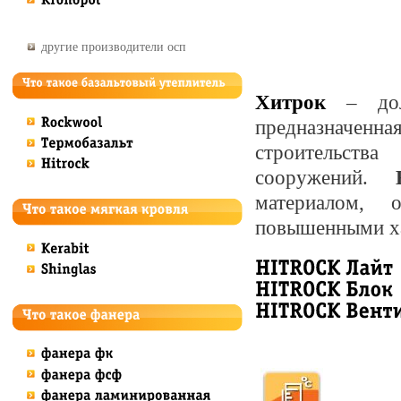
другие производители осп
Хитрок
– дол
предназначенн
строительст
сооружений.
материалом, 
повышенными ха