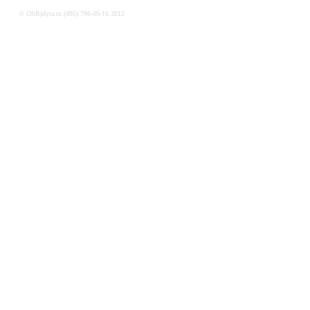
© OSBplyta.ru (495) 796-00-16 2012