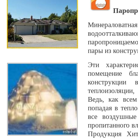
Паропр
Минераловатна
водоотталкиваю
паропроницаемо
пары из констр
Эти характер
помещение бла
конструкции
теплоизоляции,
Ведь, как всем
попадая в тепло
все воздушные
пропитанного вл
Продукция Хит